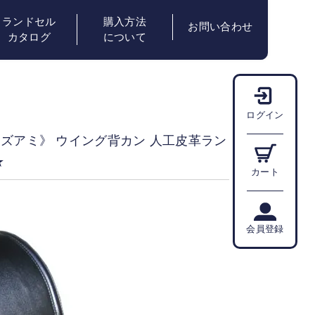
ランドセル
購入方法
お問い合わせ
カタログ
について
ログイン
ッズアミ》 ウイング背カン 人工皮革ラン
★
カート
会員登録