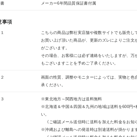
証書
メーカー6年間品質保証書付属
意事項
意１
こちらの商品は弊社実店舗や複数サイトでも販売し
お買い上げ頂いた商品が、更新のズレによりご注文
がございます。
その場合、お客様には必ず連絡をいたしますが、万
もございますことを予めご了承ください。
意２
画面の性質、調整やモニターによっては、実物と色
承ください。
意３
※東北地方～関西地方は送料無料
※北海道＆中国＆四国＆九州の地域は送料を600円
い。
《ご確認メール送信時に送料を加えた料金をお知
※沖縄および離島への発送時は別途送料が掛かりま