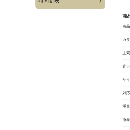
時間割表
商
商
カ
主
背
サ
対
重
原