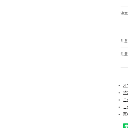
注
注意
注意
オ
特
こ
こ
買