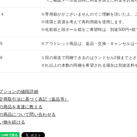
《ご確認メール送信時に料金を加えた料金をお知
意４
※専用箱ががございませんのでご理解を頂いた上、
※境環と資源を考えて再利用箱を使用します。
※化粧箱と段ボール箱をご希望時は、別途500円+
5
※アウトレット商品は、返品・交換・キャンセルは
6
１回の発送で同梱できるのはランドセル2個までと
それ以上の本数の同梱を希望される場合は別途送料
プションの値段詳細
定商取引法に基づく表記（返品等）
の商品を友達に教える
の商品について問い合わせる
い物を続ける