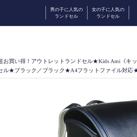
男の子に人気の
女の子に人気の
ランドセル
ランドセル
超お買い得！アウトレットランドセル★Kids Ami《キ
セル★ブラック／ブラック★A4フラットファイル対応