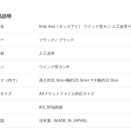
品説明
品名
Kids Ami《キッズアミ》 ウイング背カン 人工皮
ラー
ブラック／ブラック
素材
人工皮革
カン
ウイング背カン®
イズ（内寸）
高さ約31.0cm×幅約23.3cm×マチ幅約12.0cm
応サイズ
A4フラットファイル対応サイズ
量
約1,320g前後
産国
日本製（MADE IN JAPAN）